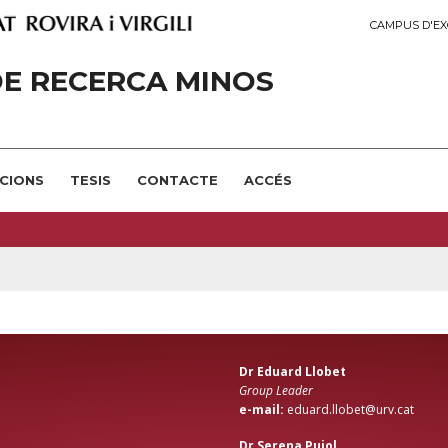
CAMPUS D'EX
E RECERCA MINOS
CIONS
TESIS
CONTACTE
ACCÉS
Dr Eduard Llobet
Group Leader
e-mail:
eduard.llobet@urv.cat
Dr Serena Pujol