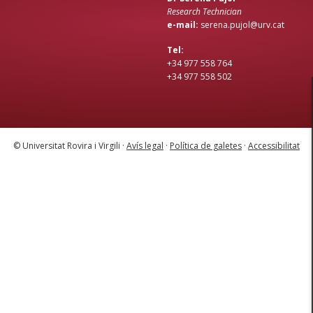
Research Technician
e-mail:
serena.pujol@urv.cat
Tel:
+34 977 558 764
+34 977 558 502
© Universitat Rovira i Virgili ·
Avís legal
·
Política de galetes
·
Accessibilitat